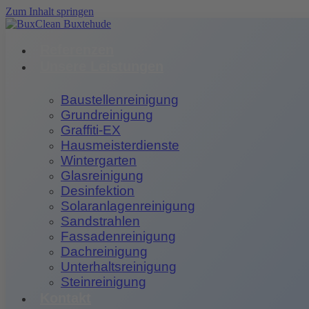
Zum Inhalt springen
Referenzen
Unsere Leistungen
Baustellenreinigung
Grundreinigung
Graffiti-EX
Hausmeisterdienste
Wintergarten
Glasreinigung
Desinfektion
Solaranlagenreinigung
Sandstrahlen
Fassadenreinigung
Dachreinigung
Unterhaltsreinigung
Steinreinigung
Kontakt